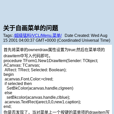
关于自画菜单的问题
Tags:
/超级猛料/VCL/Menu.菜单/
Date Created:
Wed Aug
15 2001 04:00:37 GMT+0000 (Coordinated Universal Time)
首先将菜单的ownerdraw属性设置为true;然后在菜单项的
drawitem中写入代码即可。
procedure TForm1.New1DrawItem(Sender: TObject;
ACanvas: TCanvas;
ARect: TRect; Selected: Boolean);
begin
acanvas.Font.Color:=clred;
if selected then
SetBkColor(acanvas.handle,clgreen)
else
setBkcolor(acanvas.handle,clblue);
acanvas.TextRect(arect,0,0,new1.caption);
end;
你是否发现了，当对菜单上一个按键的菜单项的drawitem写