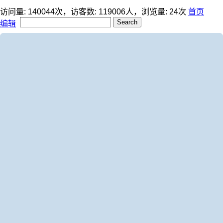
访问量:
140044
次，访客数:
119006
人，浏览量:
24
次
首页
编辑