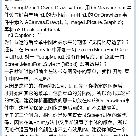
************
先 PopupMenu1.OwnerDraw := True; 用 OnMeasureItem 事
件设置好菜单项 n1 的大小后，再用 n1 的 OnDrawItem 事
件中添入 ACanvas.Draw(1, 1, Image1.Picture.Graphic);
再将 n2.Break := mbBreak;
n3.Caption := '-';
为什么运行后菜单中图片被水平分割条"-"无情地穿透了？？
还有：在 FormCreate 中添加一句 Screen.MenuFont.Color
:= clRed; 对于 PopupMenu1 没有任何反应，而添加一句
Screen.MenuFont.Style := [fsBold]; 却有效果？？
一看就知道你想编个左边带有图像条的菜单，就和"开始"菜
单中的一样，不是吗？
原因是这样的：在画完N1后，即画完了你指定的图像后，
才开始画其它的菜单，包括菜单的分隔线，所以会出现这样
的情况。建议你将画图像的那一句放在N3的OnDrawItem事
件中，这样就保证此图像是最后画的，而不会被覆盖。
至于第二个问题，相信你是没有查看过Screen对象的源代
码，因为在其Paint方法中又重新设置了字体的颜色，所以
无论你设置为什么颜色也不会有效果的。建议你创建一个