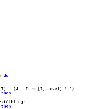
) 
do
(T) - (J - Items[I].Level) * 
2
)

 
then
xtSibling;

 
then