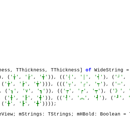
ness, TThickness, TThickness] 
of
 WideString =

), (
'╁'
, 
'┟'
, 
'╅'
)), ((
'┤'
, 
'│'
, 
'┥'
), (
'┘'
, 
 (
'╆'
, 
'┢'
, 
'╈'
))), (((
'┬'
, 
'┌'
, 
'┭'
), (
'─'
, 
, (
'┒'
, 
'∨'
, 
'┓'
)), ((
'┮'
, 
'┍'
, 
'┯'
), (
'》'
, 
, (
'╂'
, 
'┠'
, 
'╉'
)), ((
'┦'
, 
'︽'
, 
'┩'
), (
'┚'
, 
 (
'╊'
, 
'┣'
, 
'╋'
))));

eView; mStrings: TStrings; mHBold: Boolean = T