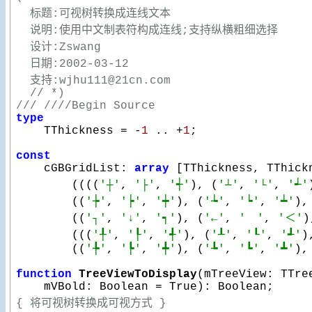
  标题:可视树转换成连线文本

  说明:使用中文制表符构成连线;支持纵横粗细选择

  设计:Zswang

  日期:2002-03-12

  支持:wjhu111@21cn.com

  // *)
/// ////Begin Source
type

    TThickness = -
1
 .. +
1
;

const

    cGBGridList: 
array
 [TThickness, TThick
        ((((
'┼'
, 
'├'
, 
'┽'
), (
'┴'
, 
'└'
, 
'┵'
        ((
'┾'
, 
'┝'
, 
'┿'
), (
'┶'
, 
'┕'
, 
'┷'
),
        ((
'┐'
, 
'↓'
, 
'┑'
), (
'←'
, 
'　'
, 
'＜'
)
        (((
'╀'
, 
'┞'
, 
'╃'
), (
'┸'
, 
'┖'
, 
'┹'
)
        ((
'╄'
, 
'┡'
, 
'╇'
), (
'┺'
, 
'┗'
, 
'┻'
),
function
TreeViewToDisplay
(mTreeView: TTre
    mVBold: Boolean = True)
:
{ 将可视树转换成可视方式 }