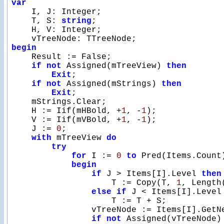
var

    I, J: Integer;

    T, S: 
string
;

    H, V: Integer;

begin

    Result := False;

if
not
 Assigned(mTreeView) 
then
Exit
;

if
not
 Assigned(mStrings) 
then
Exit
;

    mStrings.Clear;

    H := Iif(mHBold, +
1
, -
1
);

    V := Iif(mVBold, +
1
, -
1
);

    J := 
0
;

with
 mTreeView 
do
try
for
 I := 
0
to
 Pred(Items.Count
begin
if
 J > Items[I].Level 
then
                    T := Copy(T, 
1
, Length
else
if
 J < Items[I].Level
                    T := T + S;

                vTreeNode := Items[I].GetNe
if
not
 Assigned(vTreeNode)