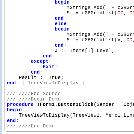
begin
                    mStrings.Add(T + cGBGr
                    S := cGBGridList[
00
, 
0
end
else
begin
                    mStrings.Add(T + cGBGr
                    S := cGBGridList[V, 
00
end
;

                J := Items[I].Level;

end
;

except
Exit
;

end
;

end
; 
{ TreeViewToDisplay }
/// ////End Source
/// ////Begin Demo
procedure
TForm1
.
Button1Click
(Sender: TObj
begin
end
/// ////End Demo