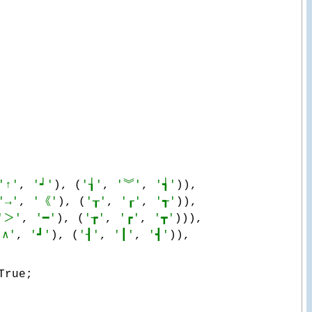
'↑'
, 
'┙'
), (
'┧'
, 
'︾'
, 
'┪'
)),

'→'
, 
'《'
), (
'┰'
, 
'┎'
, 
'┱'
)),

'＞'
, 
'━'
), (
'┲'
, 
'┏'
, 
'┳'
))),

'∧'
, 
'┛'
), (
'┨'
, 
'┃'
, 
'┫'
)),

rue;
