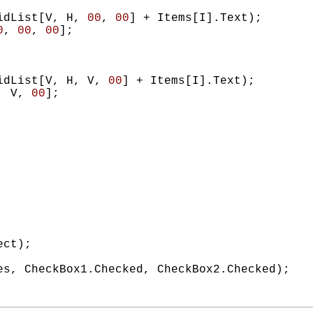
idList[V, H, 
00
, 
00
] + Items[I].Text);

0
, 
00
, 
00
];

idList[V, H, V, 
00
] + Items[I].Text);

, V, 
00
];

ect)
;