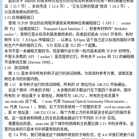
起初关于
Internet
的很多研究现在仍然在伯克利系统中应用－新的拥塞控制算
法（
21.7
节），多目传送（
12.4
节），"又长又胖的管道"修改（
24.3
节），
以及其他类似的研究。
1.15
应用编程接口
使用
TCP/IP
协议的应用程序通常采用两种应用编程接口（
API
）：
socket
和
TLI
（运输层接口：
Transport Layer Interface
）。前者有时称作"
Berkeley
socket
"，表明它是从伯克利版发展而来的。后者起初是由
AT&T
开发的，有时
称作
XTI
（
X/Open
传输接口），以承认
X/Open
这个自己定义标准的国际计算
机生产产商所做的工作。
XTI
实际上是
TLI
的一个超集。
本书不是一本编程方面的书，但是偶尔会引用一些内容来说明
TCP/IP
的特性，
不管大多数的
API
（
socket
）是否提供它们。所有关于
socket
和
TLI
的编程细
节请参阅文献
[Stevens 1990]
。
1.16
测试网络
图
1.11
是本书中所有的例子运行的测试网络。为阅读时参考方便，该图还复
制在本书的封面内侧。
图
1.11
本书例子运行的测试网络，所有的
IP
地址均从
140.252
开始编址。
在这个图中（作者的子网），大多数的例子都运行在下面四个系统中。图中
所有的
IP
地址属于
B
类地址，网络号为
140.252
。所有的主机名属于
.tuc.noao.edu
这个域。（
noao
代表
National Optical Astronomy Observatories
，
tuc
代表
Tucson
）。例如，右下方的系统有一个完整的名字
: svr4.tuc.noao.edu
，其
IP
地址是：
140.252.13.34
。每个方框上方的名称是该主机运行的操作系
统。这一组系统和网络上的主机及路由器运行于不同的
TCP/IP
实现。
需要指出的是，
noao.edu
这个域中的网络和主机要比图
1.11
中的多得多。这
里列出来的只是本书中将要用到的系统。
在
3.4
节中，我们将描述这个网络所用到的子网形式，在
4.6
中我们将更介绍