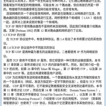
主机是在以太网上，而另一台主机是在令牌环网上，它们通过路由器进行互连。
随着增加不同类型的物理网络，可能会有
20
个路由器，但应用层仍然是一样
的。物理细节的隐藏使得互连网功能非常强大，也非常有用。
连接网络的另一个途径是使用网桥。网桥是在链路层上对网络进行互连，而
路由器则是在网络层上对网络进行互连。网桥使得多个局域网（
LAN
）组合在
一起，这样对上层来说就好像是一个局域网。
TCP /IP
倾向于使用路由器而不是网桥来连接网络，因此我们将着重介绍路由
器。文献
[Perlman 1992]
的第
12
章对路由器和网桥进行了比较。
1.3 TCP/IP
的分层
在
TCP/IP
协议组件中，有很多种协议。图
1.4
给出了本书将要讨论的其他协
议。
图
1.4 TCP/IP
协议组件中不同层次的协议
TCP
和
UDP
是两种最为著名的运输层协议，二者都使用
IP
作为网络层协
议。
虽然
TCP
使用不可靠的
IP
服务，但它却提供一种可靠的运输层服务。本书
第
17
章到第
22
章将详细讨论
TCP
的内部操作细节。然后，我们将介绍一些
TCP
的应用，如第
26
章中的
Telnet
和
Rlogin
，第
27
章中的
FTP
，以及第
28
章中的
SMTP
等。这些应用通常都是用户进程。
UDP
为应用程序发送和接收数据报。一个数据报是指从发送方传输到接收方
的一个信息单元（例如，发送方指定的一定字节数的信息）。但是与
TCP
不同
的是，
UDP
是不可靠的，它不能保证数据报能安全无误地到达最终目的。本书
第
11
章将讨论
UDP
，然后在第
14
章（域名系统：
Domain Name System
），
第
15
章（简单文件传输协议
Trivial File Transfer Protocol
），以及第
16
章（引
导程序协议
Bootstrap Protocol
）介绍使用
UDP
的应用程序。
SNMP
（简单网
络管理协议）也使用了
UDP
协议，但是由于它还要处理许多其他的协议，因此