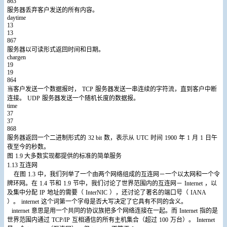
863
服务器丢弃客户发送的所有内容。
daytime
13
13
867
服务器以可读形式返回时间和日期。
chargen
19
19
864
当客户发送一个数据报时，
TCP
服务器发送一串连续的字符流，直到客户中断
连接。
UDP
服务器发送一个随机长度的数据报。
time
37
37
868
服务器返回一个二进制形式的
32 bit
数，表示从
UTC
时间
1900
年
1
月
1
日午
夜至今的秒数。
图
1.9
大多数实现都提供的标准的简单服务
1.13
互连网
在图
1.3
中，我们列举了一个由两个网络组成的互连网－一个以太网和一个令
牌环网。在
1.4
节和
1.9
节中，我们讨论了世界范围内的互连网－
Internet
，以
及集中分配
IP
地址的需要（
InterNIC
），还讨论了著名的端口号（
IANA
）。
internet
这个词第一个字母是否大写决定了它具有不同的含义。
internet
意思是用一个共同的协议族把多个网络连接在一起。而
Internet
指的是
世界范围内通过
TCP/IP
互相通信的所有主机集合（超过
100
万台）。
Internet