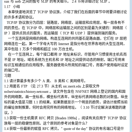
sun
与
netb
之间的拔号
SLIP
的有关细节。
2.4
节将详细讨论
SLIP
。
1.17
小结
本章快速地浏览了
TCP/IP
协议族，介绍了我们在后面的章节中将要详细讨论
的许多术语和协议。
TCP/IP
协议族分为四层：链路层，网络层，运输层和应用层，每一层各有不
同的责任。在
TCP/IP
中，网络层和运输层之间的区别是最为关键的：网络层（
IP
）提供点到点的服务，而运输层（
TCP
和
UDP
）提供端到端的服务。
一个互连网是网络的网络。构造互连网的共同基石是路由器，它们在
IP
层把
网络连在一起。第一个字母大写的
Internet
是指分布在世界各地的大型互连网，
其中包括
1
万多个网络和超过
100
万台主机。
在一个互连网上，每个接口都用
IP
地址来标识，尽管用户习惯使用主机名而
不是
IP
地址。域名系统为主机名和
IP
地址之间提供动态的映射。端口号用来
标识互相通信的应用程序。服务器使用众所周知的端口号，而客户使用临时设定
的端口号。
习题
1.1
请计算最多有多少个
A
类、
B
类和
C
类网络号。
1.2
用匿名
FTP
（见
27.3
节）从主机
nic.merit.edu
上获取文件
nsfnet/statistics/history.netcount
。该文件包含在
NSFNET
网络上登记的国内和国
外的网络数。画一坐标系，横坐标代表年，纵坐标代表网络总数的对数值。纵坐
标的最大值是习题
1.1
的结果。如果数据显示一个明显的趋势，请估计按照当前
的编址体制推算，何时会用完所有的网络地址。（
3.10
节讨论解决该难题的建
议。）
1.3
获取一份主机需求
RFC
拷贝
[Braden 1989a]
，阅读有关应用于
TCP/IP
协议
族每一层的稳健性原则。这个原则的参考对象是什么？
1.4
获取一份最新的赋值
RFC
拷贝。"
quote of the day"
协议的有名端口号是什