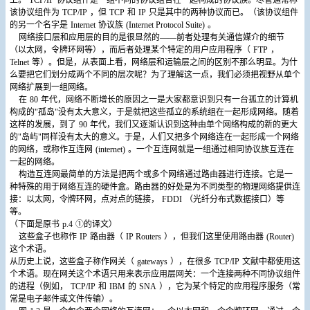
上。
TCP/IP
协议组件是一组不同的协议组合在一起构成的协议族。尽管通常称
该协议组件为
TCP/IP
，但
TCP
和
IP
只是其中的两种协议而已。（该协议组件
的另一个名字是
Internet
协议族
(Internet Protocol Suite)
。
网络接口层和应用层的目的是很显然的――前者处理有关通信媒介的细节
（以太网，令牌环网等），而后者处理某个特定的用户应用程序（
FTP
，
Telnet
等）。但是，从表面上看，网络层和运输层之间的区别不那么明显。为什
么要把它们划分成两个不同的层次呢？为了理解这一点，我们必须把视野从单个
网络扩展到一组网络。
在
80
年代，网络不断增长的原因之一是大家都意识到只有一台孤立的计算机
构成的"孤岛"没有太大意义，于是就把这些孤立的系统组在一起形成网络。随着
这样的发展，到了
90
年代，我们又逐渐认识到这种由单个网络构成的新的更大
的"岛屿"同样没有太大的意义。于是，人们又把多个网络连在一起形成一个网络
的网络，或称作互连网
(internet)
。一个互连网就是一组通过相同协议族互连在
一起的网络。
构造互连网最简单的方法是把两个或多个网络通过路由器进行连接。它是一
种特殊的用于网络互连的硬件盒。路由器的好处是为不同类型的物理网络提供连
接：以太网，令牌环网，点对点的链接，
FDDI
（光纤分布式数据接口）等
等。
（下面是原书
p.4
①的译文）
这些盒子也称作
IP
路由器（
IP Routers
），但我们这里使用路由器
(Router)
这个术语。
从历史上说，这些盒子称作网关（
gateways
），在很多
TCP/IP
文献中都使用这
个术语。现在网关这个术语只用来表示应用层网关：一个连接两种不同协议组件
的进程（例如，
TCP/IP
和
IBM
的
SNA
），它为某个特定的应用程序服务（常
常是电子邮件或文件传输）。