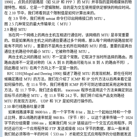
1990]
。点到点的链路层（如
SLIP
和
PPP
）的
MTU
并非指的是网络媒体的物
理特性。相反，它是一个逻辑限制，目的是为交互使用提供足够快的响应时间。
在
2.10
节中，我们将看到这个限制值是如何计算出来的。
在
3.9
节中，我们将用
netstat
命令打印出网络接口的
MTU
。
图
2.5
几种常见的最大传输单元（
MTU
）
2.9
路径
MTU
当在同一个网络上的两台主机互相进行通信时，该网络的
MTU
是非常重要
的。但是如果两台主机之间的通信要通过多个网络，那么每个网络的链路层就可
能有不同的
MTU
。重要的不是两台主机所在网络的
MTU
的值，重要的是两台
通信主机路径中的最小
MTU
。它被称作路径
MTU
。
两台主机之间的路径
MTU
不一定是个常数。它取决于当时所选择的路由。而
路由选择不一定是对称的（从
A
到
B
的路由可能与从
B
到
A
的路由不同），
因此路径
MTU
在两个方向上不一定是一致的。
RFC 1191[Mogul and Deering 1990]
描述了路径
MTU
的发现机制，即在任何时
候确定路径
MTU
的方法。我们在介绍了
ICMP
和
IP
分片方法以后再来看它是
如何操作的。在
11.6
节中，我们将看到
ICMP
的不可到达错误就采用这种发现
方法。在
11.7
节中，我们还会看到，
traceroute
程序也是用这个方法来确定到达
目标节点的路径
MTU
。在
11.8
节和
24.2
节，我们将介绍当产品支持路径
MTU
的发现方法时，
UDP
和
TCP
是如何进行操作的。
2.10
串行线路吞吐量计算
如果线路速率是
9600 b/s
，而一个字节有
8 bit
，加上一个起始比特和一个停
止比特，那么线路的速率就是
960 B/s
（字节
/
秒）。以这个速率传输一个
1024
字节的分组需要
1066 ms
。如果我们用
SLIP
链接运行一个交互式应用程序，同
时还运行另一个应用程序如
FTP
发送或接收
1024
字节的数据，那么一般来说
我们就必须等待一半的时间（
533 ms
）才能把交互式应用程序的分组数据发送