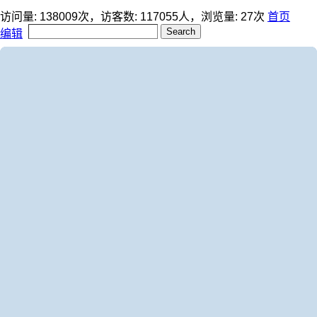
访问量:
138009
次，访客数:
117055
人，浏览量:
27
次
首页
编辑