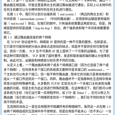
图
1.3
是一个包含两个网络的互连网：一个以太网和一个令牌环网，通过一个
路由器互相连接。尽管这里是两台主机通过路由器进行通信，实际上以太网中的
任何主机都可以与令牌环网中的任何主机进行通信。
在图
1.3
中，我们可以划分出端系统（
end system
）（两边的两台主机）和
中间系统（
intermediate system
）（中间的路由器）。应用层和运输层使用端到
端（
end-to-end
）协议。在我们的图中，只有端系统需要这两层协议。但是，网
络层提供的却是逐跳（
hop-by-hop
）协议，两个端系统和每个中间系统都要使
用它。
图
1.3
通过路由器连接的两个网络
在
TCP/IP
协议组件中，网络层
IP
提供的是一种不可靠的服务。也就是说，
它只是尽可能快地把分组从源结点送到目的结点，但是并不提供任何可靠性保
证。而另一方面，
TCP
在不可靠的
IP
层上提供了一个可靠的运输层。为了提
供这种可靠的服务，
TCP
采用了超时重传，发送和接收端到端的确认分组等机
制。由此可见，运输层和网络层分别负责不同的功能。
从定义上看，一个路由器具有两个或多个网络接口层（因为它连接了两个或
多个网络）。任何具有多个接口的系统英文都称作是多接口的
multihomed
。一
个主机也可以有多个接口，但一般不称作路由器
,
除非它的功能只是单纯地把分
组从一个接口传送到另一个接口。同样，路由器并不一定指那种在互连网中用来
转发分组的特殊硬件盒。大多数的
TCP/IP
实现也允许一个多接口主机来担当路
由器的功能，但是主机为此必须进行特殊的配置。在这种情况下，我们既可以称
该系统为主机（当它运行某一应用程序时，如
FTP
或
Telnet
），也可以称之为
路由器（当它把分组从一个网络转发到另一个网络时）。我们在不同的场合下使
用不同的术语。
互连网的目标之一是在应用程序中隐藏所有的物理细节。虽然这一点在图
1.3
由两个网络组成的互连网中并不很明显，但是应用层不能关心（也不关心）一台