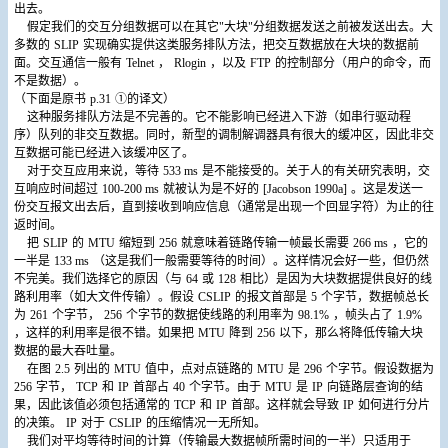
出去。
假定我们的交互分组数据可以在其它"大块"分组数据发送之前被发送出去。大
多数的
SLIP
实现确实提供这类服务排队方法，把交互数据放在大块的数据前
面。交互通信一般有
Telnet
，
Rlogin
，以及
FTP
的控制部分（用户的命令，而
不是数据）。
（下面是原书
p.31
①的译文）
这种服务排队方法是不完善的。它不能影响已经进入下游（如串行驱动程
序）队列的非交互数据。同时，新型的调制解调器具有很大的缓冲区，因此非交
互数据可能已经进入该缓冲区了。
对于交互应用来说，等待
533 ms
是不能接受的。关于人的有关研究表明，交
互响应时间超过
100-200 ms
就被认为是不好的
[Jacobson 1990a]
。这是发送一
份交互报文出去后，直到接收到响应信息（通常是出现一个回显字符）为止的往
返时间。
把
SLIP
的
MTU
缩短到
256
就意味着链路传输一帧最长需要
266 ms
，它的
一半是
133 ms
（这是我们一般需要等待的时间）。这样情况会好一些，但仍然
不完美。我们选择它的原因（与
64
或
128
相比）是因为大块数据提供良好的线
路利用率（如大文件传输）。假设
CSLIP
的报文首部是
5
个字节，数据帧总长
为
261
个字节，
256
个字节的数据使线路的利用率为
98.1%
，帧头占了
1.9%
，这样的利用率是很不错。如果把
MTU
降到
256
以下，那么将降低传输大块
数据的最大吞吐量。
在图
2.5
列出的
MTU
值中，点对点链路的
MTU
是
296
个字节。假设数据为
256
字节，
TCP
和
IP
首部占
40
个字节。由于
MTU
是
IP
向链路层查询的结
果，因此该值必须包括通常的
TCP
和
IP
首部。这样就会导致
IP
如何进行分片
的决策。
IP
对于
CSLIP
的压缩情况一无所知。
我们对平均等待时间的计算（传输最大数据帧所需时间的一半）只适用于