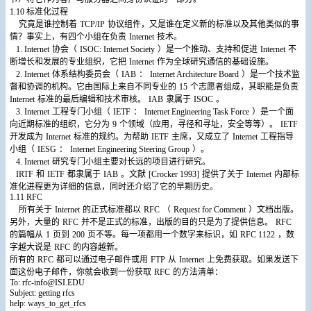
1.10
标准化过程
究竟是谁控制着
TCP/IP
协议组件，又是谁在定义新的标准以及其他类似的事
情？事实上，有四个小组在负责
Internet
技术。
1. Internet
协会（
ISOC: Internet Society
）是一个推动、支持和促进
Internet
不
断增长和发展的专业组织，它把
Internet
作为全球研究通信的基础设施。
2. Internet
体系结构委员会（
IAB
：
Internet Architecture Board
）是一个技术监
督和协调的机构。它由国际上来自不同专业的
15
个志愿者组成，其职能是负责
Internet
标准的最后编辑和技术审核。
IAB
隶属于
ISOC
。
3. Internet
工程专门小组（
IETF
：
Internet Engineering Task Force
）是一个面
向近期标准的组织，它分为
9
个领域（应用，寻径和寻址，安全等等）。
IETF
开发成为
Internet
标准的规约。为帮助
IETF
主席，又成立了
Internet
工程指导
小组（
IESG
：
Internet Engineering Steering Group
）。
4. Internet
研究专门小组主要对长远的项目进行研究。
IRTF
和
IETF
都隶属于
IAB
。文献
[Crocker 1993]
提供了关于
Internet
内部标
准化进程更为详细的信息，同时还介绍了它的早期历史。
1.11 RFC
所有关于
Internet
的正式标准都以
RFC
（
Request for Comment
）文档出版。
另外，大量的
RFC
并不是正式的标准，出版的目的只是为了提供信息。
RFC
的篇幅从
1
页到
200
页不等。每一项都用一个数字来标识，如
RFC 1122
，数
字越大说是
RFC
的内容越新。
所有的
RFC
都可以通过电子邮件或用
FTP
从
Internet
上免费获取。如果发送下
面这份电子邮件，你就会收到一份获取
RFC
的方法清单：
To: rfc-info@ISI.EDU
Subject: getting rfcs
help: ways_to_get_rfcs