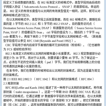
段定义了后续数据的类型。在
802
标准定义的帧格式中，类型字段则由后续的
子网接入协议（
Sub-network Access Protocol
，
SNAP
）的首部给出。幸运的
是，
802
定义的有效长度值与以太网的有效类型值无一相同，这样，就可以对
两种帧格式进行区分。
在以太网帧格式中，类型字段之后就是数据，而在
802
帧格式中，跟随在后
面的是
3
字节的
802.2 LLC
和
5
字节的
802.2 SNAP
。目的服务访问点（
Destination Service Access Point, DSAP
）和源服务访问点（
Source Service Access
Point, SSAP
）的值都设为
0xaa
。
ctrl
字段的值设为
3
。随后的
3
个字节
org
code
都置为
0
。再接下来的
2
个字节类型字段和以太网帧格式一样。（其他类
型字段值可以参见
RFC 1340 [Reynolds and Postel 1992]
）。
CRC
字段用于帧内后续字节差错的循环冗余码检验（检验和）。（它也被称
为
FCS
或帧检验序列）
802.3
标准定义的帧和以太网的帧都有最小长度要求。
802.3
规定数据部分必
须至少为
38
字节，而对于以太网，则要求最少要有
46
字节。为了保证这一
点，必须在不足的空间插入填充（
pad
）字节。我们在开始观察线路上的分组
时将遇到这种最小长度的情况。
在本书中，我们在需要的时候将给出以太网的封装格式，因为这是最为常见
的封装格式。
图
2.1 IEEE 802.2/802.3
（
RFC 1042
）和以太网的封装格式（
RFC 894
）
2.3
尾部封装
RFC 893[Leffler and Karels 1984]
描述了另一种用于以太网的封装格式，称作尾
部封装（
trailer encapsulation
）。这是一个早期
BSD
系统在
DEC VAX
机上运
行时的试验格式，它通过调整
IP
数据报中字段的次序来提高性能。在以太网数
据帧中，开始的那部分是变长的字段（
IP
首部和
TCP
首部）。把它们移到尾
部（在
CRC
之前），这样当把数据复制到内核时，就可以把数据帧中的数据部