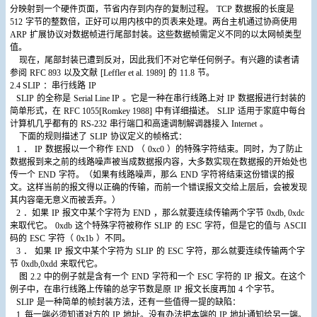
分映射到一个硬件页面，节省内存到内存的复制过程。
TCP
数据报的长度是
512
字节的整数倍，正好可以用内核中的页表来处理。两台主机通过协商使用
ARP
扩展协议对数据帧进行尾部封装。这些数据帧需定义不同的以太网帧类型
值。
现在，尾部封装已遭到反对，因此我们不对它举任何例子。有兴趣的读者请
参阅
RFC 893
以及文献
[Leffler et al. 1989]
的
11.8
节。
2.4 SLIP
：串行线路
IP
SLIP
的全称是
Serial Line IP
。它是一种在串行线路上对
IP
数据报进行封装的
简单形式，在
RFC 1055[Romkey 1988]
中有详细描述。
SLIP
适用于家庭中每台
计算机几乎都有的
RS-232
串行端口和高速调制解调器接入
Internet
。
下面的规则描述了
SLIP
协议定义的帧格式：
1
．
IP
数据报以一个称作
END
（
0xc0
）的特殊字符结束。同时，为了防止
数据报到来之前的线路噪声被当成数据报内容，大多数实现在数据报的开始处也
传一个
END
字符。（如果有线路噪声，那么
END
字符将结束这份错误的报
文。这样当前的报文得以正确的传输，而前一个错误报文交给上层后，会被发现
其内容毫无意义而被丢弃。）
2
．如果
IP
报文中某个字符为
END
，那么就要连续传输两个字节
0xdb, 0xdc
来取代它。
0xdb
这个特殊字符被称作
SLIP
的
ESC
字符，但是它的值与
ASCII
码的
ESC
字符（
0x1b
）不同。
3
．
如果
IP
报文中某个字符为
SLIP
的
ESC
字符，那么就要连续传输两个字
节
0xdb,0xdd
来取代它。
图
2.2
中的例子就是含有一个
END
字符和一个
ESC
字符的
IP
报文。在这个
例子中，在串行线路上传输的总字节数是原
IP
报文长度再加
4
个字节。
SLIP
是一种简单的帧封装方法，还有一些值得一提的缺陷：
1.
每一端必须知道对方的
IP
地址。没有办法把本端的
IP
地址通知给另一端。