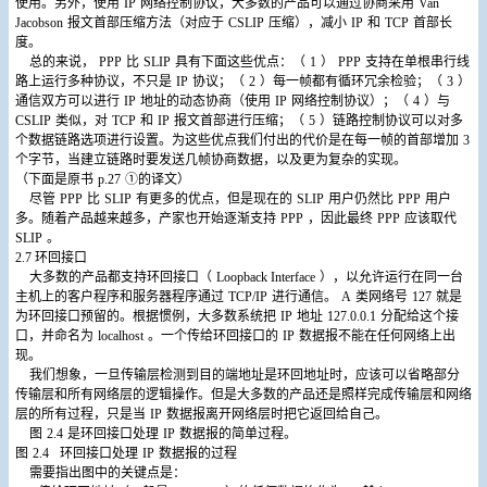
使用。另外，使用
IP
网络控制协议，大多数的产品可以通过协商采用
Van
Jacobson
报文首部压缩方法（对应于
CSLIP
压缩），减小
IP
和
TCP
首部长
度。
总的来说，
PPP
比
SLIP
具有下面这些优点：（
1
）
PPP
支持在单根串行线
路上运行多种协议，不只是
IP
协议；（
2
）每一帧都有循环冗余检验；（
3
）
通信双方可以进行
IP
地址的动态协商（使用
IP
网络控制协议）；（
4
）与
CSLIP
类似，对
TCP
和
IP
报文首部进行压缩；（
5
）链路控制协议可以对多
个数据链路选项进行设置。为这些优点我们付出的代价是在每一帧的首部增加
3
个字节，当建立链路时要发送几帧协商数据，以及更为复杂的实现。
（下面是原书
p.27
①的译文）
尽管
PPP
比
SLIP
有更多的优点，但是现在的
SLIP
用户仍然比
PPP
用户
多。随着产品越来越多，产家也开始逐渐支持
PPP
，因此最终
PPP
应该取代
SLIP
。
2.7
环回接口
大多数的产品都支持环回接口（
Loopback Interface
），以允许运行在同一台
主机上的客户程序和服务器程序通过
TCP/IP
进行通信。
A
类网络号
127
就是
为环回接口预留的。根据惯例，大多数系统把
IP
地址
127.0.0.1
分配给这个接
口，并命名为
localhost
。一个传给环回接口的
IP
数据报不能在任何网络上出
现。
我们想象，一旦传输层检测到目的端地址是环回地址时，应该可以省略部分
传输层和所有网络层的逻辑操作。但是大多数的产品还是照样完成传输层和网络
层的所有过程，只是当
IP
数据报离开网络层时把它返回给自己。
图
2.4
是环回接口处理
IP
数据报的简单过程。
图
2.4
环回接口处理
IP
数据报的过程
需要指出图中的关键点是：