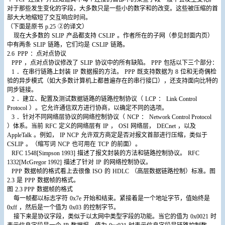
对于那些发生变化的字段，大多数只是一些小的数字和的改变。这些被压缩的首
部大大地缩短了交互响应时间。
（下面是原书
p.25
②的译文）
现在大多数的
SLIP
产品都支持
CSLIP
。作者所在的子网（参见封面内页）
中有两条
SLIP
链路，它们均是
CSLIP
链路。
2.6 PPP
：点对点协议
PPP
，点对点协议修改了
SLIP
协议中的所有缺陷。
PPP
包括以下三个部分：
1
．在串行链路上封装
IP
数据报的方法。
PPP
既支持数据为
8
位和无奇偶检
验的异步模式（如大多数计算机上都普遍存在的串行接口），还支持面向比特的
同步链接。
2
．建立、配置及测试数据链路的链路控制协议（
LCP
：
Link Control
Protocol
）。它允许通信双方进行协商，以确定不同的选项。
3
．针对不同网络层协议的网络控制协议（
NCP
：
Network Control Protocol
）体系。当前
RFC
定义的网络层有
IP
，
OSI
网络层，
DECnet
，以及
AppleTalk
。例如，
IP NCP
允许双方商定是否对报文首部进行压缩，类似于
CSLIP
。（缩写词
NCP
也可用在
TCP
的前面）。
RFC 1548[Simpson 1993]
描述了报文封装的方法和链路控制协议。
RFC
1332[McGregor 1992]
描述了针对
IP
的网络控制协议。
PPP
数据帧的格式看上去很像
ISO
的
HDLC
（高层数据链路控制）标准。图
2.3
是
PPP
数据帧的格式。
图
2.3 PPP
数据帧的格式
每一帧都以标志字符
0x7e
开始和结束。紧接着是一个地址字节，值始终是
0xff
，然后是一个值为
0x03
的控制字节。
接下来是协议字段，类似于以太网中类型字段的功能。当它的值为
0x0021
时