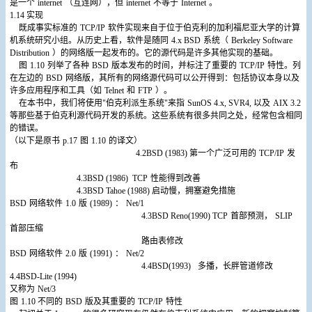
是一个
internet
（互连网），但
internet
不等于
Internet
。
1.14
实现
既成事实标准的
TCP/IP
软件实现来自于位于伯克利的加利福尼亚大学的计算
机系统研究小组。从历史上看，软件是随同
4.x BSD
系统（
Berkeley Software
Distribution
）的网络版一起发布的。它的源代码是许多其他实现的基础。
图
1.10
列举了各种
BSD
版本发布的时间，并标注了重要的
TCP/IP
特性。列
在左边的
BSD
网络版，其所有的网络源代码可以公开得到：包括协议本身以及
许多应用程序和工具（如
Telnet
和
FTP
）。
在本书中，我们将使用"伯克利派生系统"来指
SunOS 4.x, SVR4,
以及
AIX 3.2
等那些基于伯克利源代码开发的系统。这些系统有很多共同之处，经常包含相同
的错误。
（以下是原书
p.17
图
1.10
的译文）
4.2BSD (1983)
第一个广泛可用的
TCP/IP
发
布
4.3BSD (1986) TCP
性能得到改善
4.3BSD Tahoe (1988)
启动慢，拥塞避免措施
BSD
网络软件
1.0
版
(1989)
：
Net/1
4.3BSD Reno(1990) TCP
首部预测，
SLIP
首部压缩
路由表修改
BSD
网络软件
2.0
版
(1991)
：
Net/2
4.4BSD(1993)
多播，长胖管道修改
4.4BSD-Lite (1994)
又称为
Net/3
图
1.10
不同的
BSD
版及其重要的
TCP/IP
特性