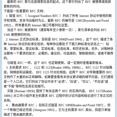
最新的
RFC
索引总是搜索信息的起点。这个索引列出了
RFC
被替换或局部
更新的时间。
下面是一些重要的
RFC
文档：
1.
赋值
RFC
（
Assigned Numbers RFC
）列出了所有
Internet
协议中使用的数
字和常数。至本书出版时为止，最新
RFC
的编号是
1340 [Reynolds and Postel
1992]
。所有著名的
Internet
端口号都列在这里。
当这个
RFC
被更新时（通常每年至少更新一次），索引清单会列出
RFC
1340
被替换的时间。
2. Internet
正式协议标准，目前是
RFC 1600[Postel 1994]
。这个
RFC
描述了各
种
Internet
协议的标准化现状。每种协议都处于下面几种标准化状态之一：标
准，草案标准，提议标准，实验标准，信息标准，和历史标准。另外，对每种协
议都有一个要求的层次：必需的，建议的，可选择的，限制使用的，或者不推荐
的。
与赋值
RFC
一样，这个
RFC
也定期更新。请一定随时查看最新版本。
3.
主机需求
RFC
，
1122
和
1123[Braden 1989a, 1989b]
。
RFC 1122
针对链路
层，网络层和运输层，
RFC 1123
针对应用层。这两个
RFC
对早期重要的
RFC
文档作了大量的纠正和解释。如果要查看有关协议更详细的细节内容，它们通常
是一个入口点。它们列出了协议中关于"必须"，"应该"，"可以"，"不应该"或
者"不能"等特性及其实现细节。
文献
[Borman 1993b]
提供了有关这两个
RFC
的实用内容。
RFC 1127[Braden
1989c]
对工作小组开发主机需求
RFC
过程中的讨论内容和结论进行了非正式的
总结。
4
．路由器需求
RFC
，目前正式版是
RFC 1009[Braden and Postel 1987]
，但
一个新版已接近完成
[Aknqyust 1993]
。它与主机需求
RFC
类似，但是只单独
描述了路由器的需求。