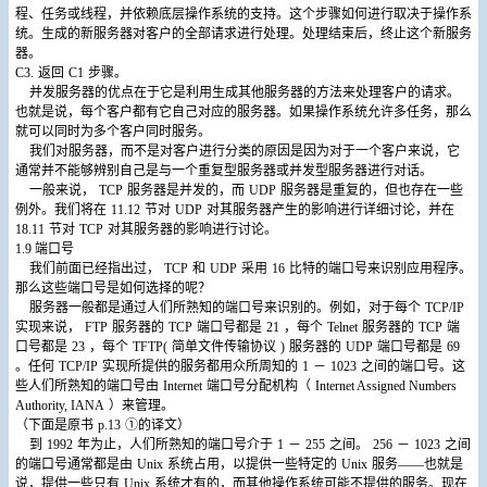
程、任务或线程，并依赖底层操作系统的支持。这个步骤如何进行取决于操作系
统。生成的新服务器对客户的全部请求进行处理。处理结束后，终止这个新服务
器。
C3.
返回
C1
步骤。
并发服务器的优点在于它是利用生成其他服务器的方法来处理客户的请求。
也就是说，每个客户都有它自己对应的服务器。如果操作系统允许多任务，那么
就可以同时为多个客户同时服务。
我们对服务器，而不是对客户进行分类的原因是因为对于一个客户来说，它
通常并不能够辨别自己是与一个重复型服务器或并发型服务器进行对话。
一般来说，
TCP
服务器是并发的，而
UDP
服务器是重复的，但也存在一些
例外。我们将在
11.12
节对
UDP
对其服务器产生的影响进行详细讨论，并在
18.11
节对
TCP
对其服务器的影响进行讨论。
1.9
端口号
我们前面已经指出过，
TCP
和
UDP
采用
16
比特的端口号来识别应用程序。
那么这些端口号是如何选择的呢？
服务器一般都是通过人们所熟知的端口号来识别的。例如，对于每个
TCP/IP
实现来说，
FTP
服务器的
TCP
端口号都是
21
，每个
Telnet
服务器的
TCP
端
口号都是
23
，每个
TFTP(
简单文件传输协议
)
服务器的
UDP
端口号都是
69
。任何
TCP/IP
实现所提供的服务都用众所周知的
1
－
1023
之间的端口号。这
些人们所熟知的端口号由
Internet
端口号分配机构（
Internet Assigned Numbers
Authority, IANA
）来管理。
（下面是原书
p.13
①的译文）
到
1992
年为止，人们所熟知的端口号介于
1
－
255
之间。
256
－
1023
之间
的端口号通常都是由
Unix
系统占用，以提供一些特定的
Unix
服务――也就是
说，提供一些只有
Unix
系统才有的，而其他操作系统可能不提供的服务。现在