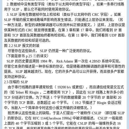
2.
数据帧中没有类型字段（类似于以太网中的类型字段）。如果一条串行线路
用于
SLIP
，那么它不能同时使用其他协议。
3. SLIP
没有在数据帧中加上检验和（类似于以太网中的
CRC
字段）。如果
SLIP
传输的报文被线路噪声影响而发生错误，只能通过上层协议来发现。（另
一种方法是，新型的调制解调器可以检测并纠正错误报文。）这样，上层协议提
供某种形式的
CRC
就显得很重要。在第
3
章和第
17
章中，我们将看到
IP
首
部和
TCP
首部及其数据始终都有检验和。在第
11
章中，我们将看到
UDP
首部
及其数据的检验和却是可选的。
图
2.2 SLIP
报文的封装
尽管存在这些缺点，
SLIP
仍然是一种广泛使用的协议。
（下面是原书
p.25
①的译文）
SLIP
的历史要追溯到
1984
年，
Rick Adams
第一次在
4.2BSD
系统中实现。
尽管它本身的描述是一种非标准的协议，但是随着调制解调器的速率和可靠性的
提高，
SLIP
越来越流行。现在，它的许多产品可以公开获得，而且很多产家都
支持这种协议。
2.5
压缩的
SLIP
由于串行线路的速率通常较低（
19200 b/s
或更低），而且通信经常是交互式
的（如
Telnet
和
Rlogin
，二者都使用
TCP
），因此在
SLIP
线路上有许多小的
TCP
分组进行交换。为了传送
1
个字节的数据需要
20
个字节的
IP
首部和
20
个字节的
TCP
首部，总数超过
40
个字节。（
19.2
节描述了
Rlogin
会话过程
中，当敲入一个简单命令时这些小报文传输的详细情况。）
既然承认这些性能上的缺陷，于是人们提出一个被称作
CSLIP
（即压缩
SLIP
）的新协议，它在
RFC 1144[Jacobson 1990a]
中被详细描述。
CSLIP
一般能把
上面的
40
个字节压缩到
3
或
5
个字节。它能在
CSLIP
的每一端维持多达
16
个
TCP
连接，并且知道其中每个连接的首部中的某些字段一般不会发生变化。