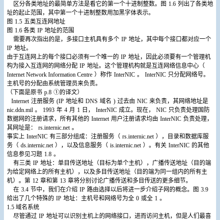
区分各类地址的最简单方法是看它的第一个十进制整数。图
1.6
列出了各类地
址的起止范围，其中第一个十进制整数用加黑字体表示。
图
1.5
五类互连网地址
图
1.6
各类
IP
地址的范围
需要再次指出的是，多接口主机具有多个
IP
地址，其中每个接口都对应一个
IP
地址。
由于互连网上的每个接口必须有一个唯一的
IP
地址，因此必须要有一个管理机
构为接入互连网的网络分配
IP
地址。这个管理机构就是互连网络信息中心（
Internet Network Information Centre
）称作
InterNIC
。
InterNIC
只分配网络号。
主机号的分配由系统管理员来负责。
（下面是原书
p.8
①的译文）
Internet
注册服务
(IP
地址和
DNS
域名
)
过去由
NIC
来负责，其网络地址是
nic.ddn.mil
。
1993
年
4
月
1
日，
InterNIC
成立。现在，
NIC
只负责处理国防
数据网的注册请求，所有其他的
Internet
用户注册请求均由
InterNIC
负责处理，
其网址是：
rs.internic.net
。
事实上
InterNIC
有三部分组成：注册服务（
rs.internic.net
），目录和数据库服
务（
ds.internic.net
），以及信息服务（
is.internic.net
）。有关
InterNIC
的其他
信息参见习题
1.8
。
有三类
IP
地址：单目传送地址（目标为单个主机），广播传送地址（目的端
为给定网络上的所有主机），以及多目传送地址（目的端为同一组内的所有主
机）。第
12
章和第
13
章将分别讨论广播传送和多目传送的更多细节。
在
3.4
节中，我们在介绍
IP
路由选择以后将进一步介绍子网的概念。图
3.9
给出了几个特殊的
IP
地址：主机号和网络号为全
0
或全
1
。
1.5
域名系统
尽管通过
IP
地址可以识别主机上的网络接口，进而访问主机，但是人们最喜