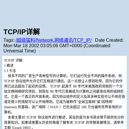
TCP/IP详解
Tags:
/超级猛料/Network.网络通讯/TCP_IP/
Date Created:
Mon Mar 18 2002 03:05:06 GMT+0000 (Coordinated
Universal Time)
TCP/IP
详解
1
概述
1.1
引言
很多不同的厂家生产各种型号的计算机，它们运行完全不同的操作系统，但
TCP/IP
协议组件允许它们互相进行通信。这一点很让人感到吃惊，因为它的作
用已远远超出了起初的设想。
TCP/IP
起源于
60
年代末美国政府资助的一个分
组交换网络研究项目，到现在
90
年代已发展成为计算机之间最常应用的组网形
式。它是一个真正的开放系统，因为协议组件的定义及其多种实现可以不用花钱
或花很少的钱就可以公开地得到。它成为被称作"全球互联网"或"因特网"
(Internet)
的基础，该广域网（
WAN
）已包含超过
100
万台遍布世界各地的计
算机。
本章主要对
TCP/IP
协议组件进行概述，其目的是为本书其余章节提供充分的
背景知识。如果读者要从历史的角度了解有关
TCP/IP
的早期发展情况，请参考
文献
[Lynch 1993]
。