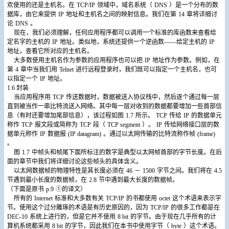
欢使用的还是主机名。在
TCP/IP
领域中，域名系统（
DNS
）是一个分布的数
据库，由它来提供
IP
地址和主机名之间的映射信息。我们在第
14
章将详细讨
论
DNS
。
现在，我们必须理解，任何应用程序都可以调用一个标准的库函数来查看给
定名字的主机的
IP
地址。类似地，系统还提供一个逆函数――给定主机的
IP
地址，查看它所对应的主机名。
大多数使用主机名作为参数的应用程序也可以把
IP
地址作为参数。例如，在
第
4
章中当我们用
Telnet
进行远程登录时，我们既可以指定一个主机名，也可
以指定一个
IP
地址。
1.6
封装
当应用程序用
TCP
传送数据时，数据被送入协议栈中，然后逐个通过每一层
直到被当作一串比特流送入网络。其中每一层对收到的数据都要增加一些首部信
息（有时还要增加尾部信息），该过程如图
1.7
所示。
TCP
传给
IP
的数据单元
称作
TCP
报文段或简称为
TCP
段（
TCP segment
）。
IP
传给网络接口层的数
据单元称作
IP
数据报
(IP datagram)
。通过以太网传输的比特流称作帧
(frame)
。
图
1.7
中帧头和帧尾下面所标注的数字是典型以太网帧首部的字节长度。在后
面的章节中我们将详细讨论这些帧头的具体含义。
以太网数据帧的物理特性是其长度必须在
46
－
1500
字节之间。我们将在
4.5
节遇到最小长度的数据帧，在
2.8
节中遇到最大长度的数据帧。
（下面是原书
p.9
①的译文）
所有的
Internet
标准和大多数有关
TCP/IP
的书都使用
octet
这个术语来表示字
节。使用这个过分雕琢的术语是有历史原因的，因为
TCP/IP
的很多工作都是在
DEC-10
系统上进行的，但是它并不使用
8 bit
的字节。由于现在几乎所有的计
算机系统都采用
8 bit
的字节，因此我们在本书中使用字节（
byte
）这个术语。