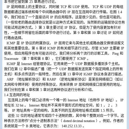
本书把它留到第
25
章再进行讨论。
IP
是网络层上的主要协议，同时被
TCP
和
UDP
使用。
TCP
和
UDP
的每组
数据都通过端系统和每个中间路由器中的
IP
层在互连网中进行传输。在图
1.4
中，我们给出了一个直接访问
IP
的应用程序。这是很少见的，但也是可能的。
（一些较老的路由选择协议就是以这种方式来实现的。当然新的运输层协议也有
可能试用这种方式。）第
3
章主要讨论
IP
协议，但是为了使内容更加有针对
性，一些细节将留在后面的章节中进行讨论。第
9
章和第
10
章讨论
IP
如何进
行路由选择。
ICMP
是
IP
协议的附属协议。
IP
层用它来与其他主机或路由器交换错误报文
和其他重要信息。第
6
章对
ICMP
的有关细节进行讨论。尽管
ICMP
主要被
IP
使用，但应用程序也有可能访问它。我们将分析两个流行的诊断工具，
Ping
和
Traceroute
（第
7
章和第
8
章），它们都使用了
ICMP
。
IGMP
是
Internet
组管理协议。它用来把一个
UDP
数据报多播到多个主机。
我们在第
12
章中描述广播（把一个
UDP
数据报发送到某个指定网络上的所有
主机）和多点传送的一般特性，然后在第
13
章中对
IGMP
协议本身进行描述。
ARP
（地址解析协议）和
RARP
（逆地址解析协议）是某些网络接口（如以
太网和令牌环网）使用的特殊协议，用来转换
IP
层和网络接口层使用的地址。
我们分别在第
4
章和第
5
章对这两种协议进行分析和介绍。
1.4
互连网的地址
互连网上的每个接口必须有一个唯一的
Internet
地址（也称作
IP
地址）。
IP
地址长
32 bit
。
Internet
地址并不采用平面形式的地址空间，如
1
，
2
，
3
等。
IP
地址具有一定的结构，五类不同的互连网地址格式如图
1.5
所示。
这些
32
位的地址通常写成四个十进制的数，其中每个整数对应一个字节。这
种表示方法称作"点分十进制表示法"（
dotted decimal notation
）。例如，作者的
系统就是一个
B
类地址，它表示为：
140.252.13.33
。