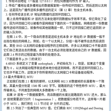
1.
传给环回地址（一般是
127.0.0.1
）的任何数据均作为
IP
输入。
2.
传给广播地址或多播地址的数据报复制一份传给环回接口，然后送到以太网
上。这是因为广播传送和多播传送的定义（第
12
章）包含主机本身。
3.
任何传给该主机
IP
地址的数据均送到环回接口。
看上去用传输层和
IP
层的方法来处理环回数据似乎效率不高，但它简化了设
计，因为环回接口可以被看作是网络层下面的另一个链路层。网络层把一份数据
报传送给环回接口，就像传给其他链路层一样，只不过环回接口把它返回到
IP
的输入队列中。
在图
2.4
中，另一个隐含的意思是送给主机本身
IP
地址的
IP
数据报一般不
出现在相应的网络上。例如，在一个以太网上，分组一般不被传出去然后读回
来。某些
BSD
以太网的设备驱动程序的注释说明，许多以太网接口卡不能读回
它们自己发送出去的数据。由于一台主机必须处理发送给自己的
IP
数据报，因
此图
2.4
所示的过程是最为简单的处理办法。
（下面是原书
p.29
①的译文）
4.4BSD
系统定义了变量
useloopback
，并初始化为
1
。但是，如果这个变量
置为
0
，以太网驱动程序就会把本地分组送到网络，而不是送到环回接口上。
它也许不能工作，这取决于你所使用的以太网接口卡和设备驱动程序。
2.8
最大传输单元
MTU
正如我们在图
2.1
看到的那样，以太网和
802.3
对数据帧的长度都有一个限
制，其最大值分别是
1500
和
1492
字节。链路层的这个特性称作
MTU
，最大
传输单元。不同类型的网络大多数都有一个上限。
如果
IP
层有一个数据报要传，而且数据的长度比链路层的
MTU
还大，那么
IP
层就需要进行分片（
fragmentation
），把数据报分布若干片，这样每一片都
小于
MTU
。我们将在
11.5
节讨论
IP
分片的过程。
图
2.5
列出了一些典型的
MTU
值，它们摘自
RFC 1191[Mogul and Deering