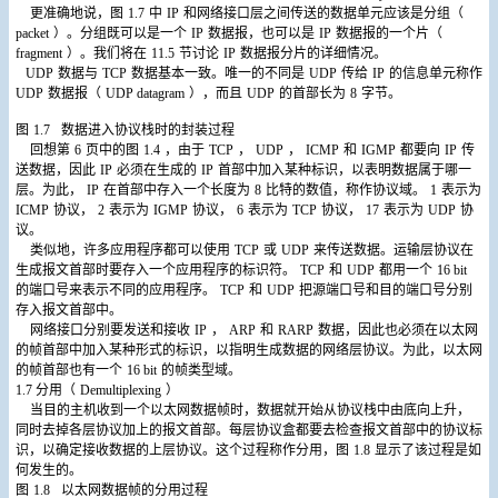
更准确地说，图
1.7
中
IP
和网络接口层之间传送的数据单元应该是分组（
packet
）。分组既可以是一个
IP
数据报，也可以是
IP
数据报的一个片（
fragment
）。我们将在
11.5
节讨论
IP
数据报分片的详细情况。
UDP
数据与
TCP
数据基本一致。唯一的不同是
UDP
传给
IP
的信息单元称作
UDP
数据报（
UDP datagram
），而且
UDP
的首部长为
8
字节。
图
1.7
数据进入协议栈时的封装过程
回想第
6
页中的图
1.4
，由于
TCP
，
UDP
，
ICMP
和
IGMP
都要向
IP
传
送数据，因此
IP
必须在生成的
IP
首部中加入某种标识，以表明数据属于哪一
层。为此，
IP
在首部中存入一个长度为
8
比特的数值，称作协议域。
1
表示为
ICMP
协议，
2
表示为
IGMP
协议，
6
表示为
TCP
协议，
17
表示为
UDP
协
议。
类似地，许多应用程序都可以使用
TCP
或
UDP
来传送数据。运输层协议在
生成报文首部时要存入一个应用程序的标识符。
TCP
和
UDP
都用一个
16 bit
的端口号来表示不同的应用程序。
TCP
和
UDP
把源端口号和目的端口号分别
存入报文首部中。
网络接口分别要发送和接收
IP
，
ARP
和
RARP
数据，因此也必须在以太网
的帧首部中加入某种形式的标识，以指明生成数据的网络层协议。为此，以太网
的帧首部也有一个
16 bit
的帧类型域。
1.7
分用（
Demultiplexing
）
当目的主机收到一个以太网数据帧时，数据就开始从协议栈中由底向上升，
同时去掉各层协议加上的报文首部。每层协议盒都要去检查报文首部中的协议标
识，以确定接收数据的上层协议。这个过程称作分用，图
1.8
显示了该过程是如
何发生的。
图
1.8
以太网数据帧的分用过程