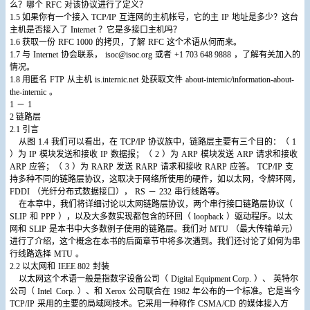
么？哪个
RFC
对该协议进行了定义？
1.5
如果你有一个接入
TCP/IP
互连网的主机帐号，它的主
IP
地址是多少？这台
主机是否接入了
Internet
？它是多接口主机吗？
1.6
获取一份
RFC 1000
的拷贝，了解
RFC
这个术语从何而来。
1.7
与
Internet
协会联系，
isoc@isoc.org
或者
+1 703 648 9888
，了解有关加入的
情况。
1.8
用匿名
FTP
从主机
is.internic.net
处获取文件
about-internic/information-about-
the-internic
。
1
－
1
2
链路层
2.1
引言
从图
1.4
我们可以看出，在
TCP/IP
协议族中，链路层主要有三个目的：（
1
）为
IP
模块发送和接收
IP
数据报；（
2
）为
ARP
模块发送
ARP
请求和接收
ARP
应答；（
3
）为
RARP
发送
RARP
请求和接收
RARP
应答。
TCP/IP
支
持多种不同的链路层协议，这取决于网络所使用的硬件，如以太网，令牌环网，
FDDI
（光纤分布式数据接口），
RS
－
232
串行线路等。
在本章中，我们将详细讨论以太网链路层协议，两个串行接口链路层协议（
SLIP
和
PPP
），以及大多数实现都包含的环回（
loopback
）驱动程序。以太
网和
SLIP
是本书中大多数例子使用的链路层。我们对
MTU
（最大传输单元）
进行了介绍，这个概念在本书的后面章节中将多次遇到。我们还讨论了如何为串
行线路选择
MTU
。
2.2
以太网和
IEEE 802
封装
以太网这个术语一般是指数字设备公司（
Digital Equipment Corp.
）、
英特尔
公司（
Intel Corp.
）、和
Xerox
公司联合在
1982
年公布的一个标准。它是当今
TCP/IP
采用的主要的局域网技术。它采用一种称作
CSMA/CD
的媒体接入方