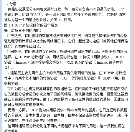
1.2
分层
网络协议通常分不同层次进行开发，每一层分别负责不同的通信功能。一个
协议组件，比如
TCP/IP
，是一组不同层次上的多个协议的组合。
TCP/IP
通常
被认为是一个四层协议系统，如图
1.1
所示。
图
1.1 TCP/IP
协议组件的四个层次
每一层负责不同的功能：
1.
链路层，有时也称作数据链路层或网络接口层，通常包括操作系统中的设备
驱动程序和计算机中对应的网络接口卡。它们一起处理与电缆（或其他任何传输
媒介）的物理接口细节。
2.
网络层，有时也称作互连网层，处理分组在网络中的活动，例如分组的路由
选择。在
TCP/IP
协议组件中，网络层协议包括
IP
协议（网际协议），
ICMP
协议（
Internet
互连网控制报文协议），以及
IGMP
协议（
Internet
组管理协
议）。
3.
运输层主要为两台主机上的应用程序提供端到端的通信。在
TCP/IP
协议组
件中，有两个互不相同的传输协议：
TCP
（传输控制协议）和
UDP
（用户数
据报协议）。
TCP
为两台主机提供高可靠性的数据通信。它所做的工作包括把应用程序交给
它的数据分成合适的小块交给下面的网络层，确认接收到的分组，设置发送最后
确认分组的超时时钟等。由于运输层提供了高可靠性的端到端的通信，因此应用
层可以忽略所有这些细节。
而另一方面，
UDP
则为应用层提供一种非常简单的服务。它只是把称作数据
报的分组从一台主机发送到另一台主机，但并不保证该数据报能到达另一端。任
何必需的可靠性必须由应用层来提供。
这两种运输层协议分别在不同的应用程序中有不同的用途，这一点我们将在
后面看到。