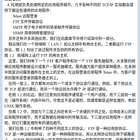
4.
应用层负责处理特定的应用程序细节。几乎各种不同的
TCP/IP
实现都会提
供下面这些通用的应用程序：
·
Telnet
远程登录
·
FTP
文件传输协议
·
SMTP
用于电子邮件的简单邮件传输协议
·
SNMP
简单网络管理协议
另外还有许多其他应用，我们在后面章节中将介绍其中的一部分。
假设我们在一个局域网（
LAN
）如以太网中有两台主机，二者都运行
FTP
协议，图
1.2
列出了该过程所涉及到的所有协议。
图
1.2
局域网上运行
FTP
的两台主机
这里，我们列举了一个
FTP
客户程序和另一个
FTP
服务器程序。大多数的网
络应用程序都被设计成客户－服务器模式。服务器为客户提供某种服务，在本例
中就是访问服务器所在主机上的文件。在远程登录应用程序
Telnet
中，为客户提
供的服务是登录到服务器主机上。
在同一层上，双方都有对应的一个或多个协议进行通信。例如，某个协议允
许
TCP
层进行通信，而另一个协议则允许两个
IP
层进行通信。
在图
1.2
的右边，我们注意到应用程序通常是一个用户进程，而下三层则一般
在（操作系统）内核中执行。尽管这不是必需的，但通常都是这样处理的，例如
UNIX
操作系统。
在图
1.2
中，顶层与下三层之间还有另一个关键的不同之处。应用层关心的是
应用程序的细节，而不是数据在网络中的传输活动。下三层对应用程序一无所
知，但它们要处理所有的通信细节。
我们在图
1.2
中例举了四种不同层次上的协议。
FTP
是一种应用层协议，
TCP
是一种运输层协议，
IP
是一种网络层协议，而以太网协议则应用于链路层