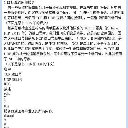
1.12
标准的简单服务
有一些标准的简单服务几乎每种实现都要提供。在本书中我们将使用其中的
一些服务程序，而客户程序通常选择
Telnet
。图
1.9
描述了这些服务。从该图我
们可以看出，当使用
TCP
和
UDP
提供相同的服务时，一般选择相同的端口号
.
（下面是原书
p.15
①的译文）
如果仔细检查这些标准的简单服务以及其他标准的
TCP/IP
服务（如
Telnet,
FTP, SMTP
等）的端口号时，我们发现它们都是奇数。这是有历史原因的，因
为这些端口号都是从
NCP
端口号派生出来的。（
NCP
，即网络控制协议，是
ARPANET
的运输层协议，是
TCP
的前身。
NCP
是单工的，不是全双工的，
因此每个应用程序需要两个连接，需预留一对奇数和偶数端口号。当
TCP
和
UDP
成为标准的运输层协议时，每个应用程序只需要一个端口号，因此就使用
了
NCP
中的奇数。
（以下是原书
p.16
图
1.9
的译文）
名字
TCP
端口号
UDP
端口号
RFC
描述
echo
7
7
862
服务器返回客户发送的所有内容。
discard
9
9