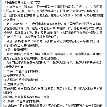
（下面是原书
p.11
①的译文）
为协议
ICMP
和
IGMP
定位一直是一件很棘手的事情。在图
1.4
中，我们把
它们与
IP
放在同一层上，那是因为事实上它们是
IP
的附属协议。但是在这
里，我们又把它们放在
IP
层的上面，这是因为
ICMP
和
IGMP
报文都被封装在
IP
数据报中。
对于
ARP
和
RARP
我们也遇到类似的难题。在这里我们把它们放在以太网
设备驱动程序的上方，这是因为它们和
IP
数据报一样，都有各自的以太网数据
帧类型。但在图
2.4
中，我们又把
ARP
作为以太网设备驱动程序的一部分，放
在
IP
层的下面，其原因在逻辑上是合理的。
当进一步描述
TCP
的细节时，我们将看到协议确实是通过目的端口号，源
IP
地址和源端口号进行解包的。
1.8
客户服务器模型
大部分网络应用程序在编写时都假设一端是客户，另一端是服务器，其目的
是为了让服务器为客户提供一些特定的服务。
我们可以将这种服务分为两种类型：重复型或并发型。重复型服务器通过以
下步骤进行交互：
I1.
等待一个客户请求的到来。
I2.
处理客户请求。
I3.
发送响应给发送请求的客户。
I4.
返回
I1
步骤。
重复型服务器主要的问题发生在
I2
状态。在这个时候，它不能为其他客户机提
供服务。
相应地，并发型服务器采用以下步骤：
C1.
等待一个客户请求的到来
C2.
启动一个新的服务器来处理这个客户的请求。在这期间可能生成一个新的进