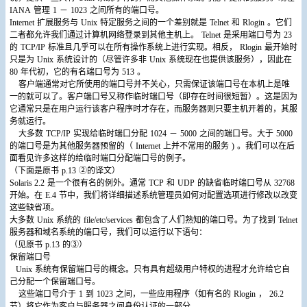
IANA
管理
1
－
1023
之间所有的端口号。
Internet
扩展服务与
Unix
特定服务之间的一个差别就是
Telnet
和
Rlogin
。它们
二者都允许我们通过计算机网络登录到其他主机上。
Telnet
是采用端口号为
23
的
TCP/IP
标准且几乎可以在所有操作系统上进行实现。相反，
Rlogin
最开始时
只是为
Unix
系统设计的（尽管许多非
Unix
系统现在也提供该服务），因此在
80
年代初，它的有名端口号为
513
。
客户端通常对它所使用的端口号并不关心，只需保证该端口号在本机上是唯
一的就可以了。客户端口号又称作临时端口号（即存在时间很短暂）。这是因为
它通常只是在用户运行该客户程序时才存在，而服务器则只要主机开着的，其服
务就运行。
大多数
TCP/IP
实现给临时端口分配
1024
－
5000
之间的端口号。大于
5000
的端口号是为其他服务器预留的（
Internet
上并不常用的服务
)
。我们可以在后
面看见许多这样的给临时端口分配端口号的例子。
（下面是原书
p.13
②的译文）
Solaris 2.2
是一个很有名的例外。通常
TCP
和
UDP
的缺省临时端口号从
32768
开始。在
E.4
节中，我们将详细描述系统管理员如何对配置选项进行修改以改变
这些缺省项。
大多数
Unix
系统的
file/etc/services
都包含了人们熟知的端口号。为了找到
Telnet
服务器和域名系统的端口号，我们可以运行以下语句：
（见原书
p.13
的③）
保留端口号
Unix
系统有保留端口号的概念。只有具有超级用户特权的进程才允许给它自
己分配一个保留端口号。
这些端口号介于
1
到
1023
之间，一些应用程序（如有名的
Rlogin
，
26.2
节）将它作为客户与服务器之间身份认证的一部分。