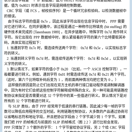
表示信息字段是一个
IP
数据报，值为
0xc021
时表示信息字段是链路控制数
据，值为
0x8021
时表示信息字段是网络控制数据。
CRC
字段（或
FCS
，帧校验序列）是一个循环冗余检验码，以检测数据帧中
的错误。
由于标志字符的值是
0x7e
，因此当该字符出现在信息字段中时，
PPP
需要
对它进行转义。在同步链路中，该过程是通过一种称作比特填充
(bit stuffing)
的
硬件技术来完成的
[Tanenbaum 1989]
。在异步链路中，特殊字符
0x7d
用作转义
字符。当它出现在
PPP
数据帧中时，那么紧接着的字符的第六个比特要取其补
码，具体实现过程如下：
1.
当遇到字符
0x7e
时，需连续传送两个字符：
0x7d
和
0x5e
，以实现标志字
符的转义。
2.
当遇到转义字符
0x7d
时，需连续传送两个字符：
0x7d
和
0x5d
，以实现转
义字符的转义。
3.
默认情况下，如果字符的值小于
0x20
（比如，一个
ASCII
控制字符），一
般都要进行转义。例如，遇到字符
0x01
时需连续传送
0x7d
和
0x21
两个字符。
（这时，第六个比特取补码后变为
1
，而前面两种情况均把它变为
0
。）
这样做的原因是防止它们出现在双方主机的串行接口驱动程序或调制解调器
中，因为有时它们会把这些控制字符解释成特殊的含义。另一种可能是用链路控
制协议来指定是否需要对这
32
个字符中的某一些值进行转义。默认情况下是对
所有的
32
个字符都进行转义。
与
SLIP
类似，由于
PPP
经常用于低速的串行链路，因此减少每一帧的字节
数可以降低应用程序的交互时延。利用链路控制协议，大多数的产品通过协商可
以省略标志符和地址字段，并且把协议字段由
2
个字节减少到
1
个字节。如果
我们把
PPP
的帧格式与前面的
SLIP
的帧格式（图
2.2
）进行比较会发现，
PPP
只增加了
3
个额外的字节：
1
个字节留给协议字段，另
2
个给
CRC
字段