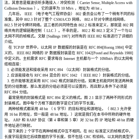
法，其意思是载波侦听多路接入
/
冲突检测（
Carrier Sense, Multiple Access with
Collision Detection
）。它的速率为
10 Mb/s
，地址为
48 bit
。
几年后，
IEEE
（电子电气工程师协会）
802
委员会公布了一个稍有不同的标
准集，其中
802.3
针对了整个
CSMA/CD
网络，
802.4
针对令牌总线网络，
802.5
针对令牌环网络。这三者的共同特性由
802.2
标准来定义，那就是
802
网
络共有的逻辑链路控制（
LLC
）。不幸的是，
802.2
和
802.3
定义了一个与以
太网不同的帧格式。文献
[Stallings 1987]
对所有的
IEEE 802
标准进行了详细的
介绍。
在
TCP/IP
世界中，以太网
IP
数据报的封装是在
RFC 894[Hornig 1984]
中定
义的，
IEEE 802
网络的
IP
数据报封装是在
RFC 1042[Postel and Reynolds 1988]
中定义的。主机需求
RFC
要求每台
Internet
主机都与一个
10Mbit/s
的以太网电
缆相连接：
1.
必须能发送和接收采用
RFC 894
（以太网）封装格式的分组。
2.
应该能接收与
RFC 894
混合的
RFC 1042
（
IEEE 802
）封装格式的分组。
3.
也许能够发送采用
RFC 1042
格式封装的分组。如果主机能同时发送两种类
型的分组数据，那么发送的分组必须是可以设置的，而且默认条件下必须是
RFC 894
分组。
最常使用的封装格式是
RFC 894
定义的格式。图
2.1
显示了两种不同形式的
封装格式。图中每个方框下面的数字是它们的字节长度。
两种帧格式都采用
48 bit
（
6
字节）的目标地址和源地址。（
802.3
允许使
用
16 bit
的地址，但一般是
48 bit
地址。）这就是我们在本书中所称的硬件地
址。
ARP
和
RARP
协议（第
4
章和第
5
章）对
32 bit
的
IP
地址和
48 bit
的硬
件地址进行映射。
接下来的
2
个字节在两种帧格式中互不相同。在
802
标准定义的帧格式中，
长度字段是指它后续数据的字节长度，但不包括
CRC
检验码。以太网的类型字