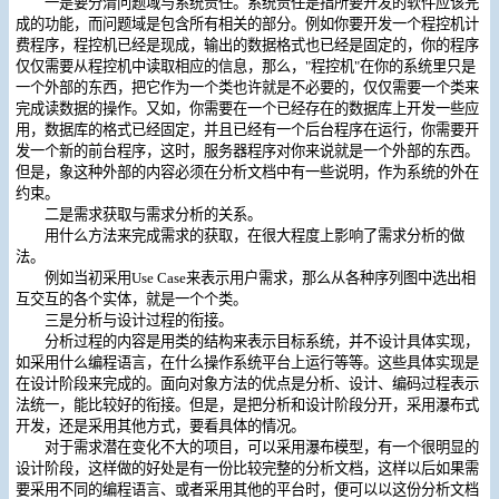
一是要分清问题域与系统责任。系统责任是指所要开发的软件应该完
成的功能，而问题域是包含所有相关的部分。例如你要开发一个程控机计
费程序，程控机已经是现成，输出的数据格式也已经是固定的，你的程序
仅仅需要从程控机中读取相应的信息，那么，"程控机"在你的系统里只是
一个外部的东西，把它作为一个类也许就是不必要的，仅仅需要一个类来
完成读数据的操作。又如，你需要在一个已经存在的数据库上开发一些应
用，数据库的格式已经固定，并且已经有一个后台程序在运行，你需要开
发一个新的前台程序，这时，服务器程序对你来说就是一个外部的东西。
但是，象这种外部的内容必须在分析文档中有一些说明，作为系统的外在
约束。
二是需求获取与需求分析的关系。
用什么方法来完成需求的获取，在很大程度上影响了需求分析的做
法。
例如当初采用Use Case来表示用户需求，那么从各种序列图中选出相
互交互的各个实体，就是一个个类。
三是分析与设计过程的衔接。
分析过程的内容是用类的结构来表示目标系统，并不设计具体实现，
如采用什么编程语言，在什么操作系统平台上运行等等。这些具体实现是
在设计阶段来完成的。面向对象方法的优点是分析、设计、编码过程表示
法统一，能比较好的衔接。但是，是把分析和设计阶段分开，采用瀑布式
开发，还是采用其他方式，要看具体的情况。
对于需求潜在变化不大的项目，可以采用瀑布模型，有一个很明显的
设计阶段，这样做的好处是有一份比较完整的分析文档，这样以后如果需
要采用不同的编程语言、或者采用其他的平台时，便可以以这份分析文档