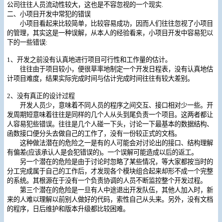
公司往往人员流动性较大，这也是不容忽视的一个现实.
二、小项目开发中常犯的错误
小项目看起来比较简单，比较容易成功，因而人们往往忽视了小项目
的管理，其实这是一种误解，从本人的经验看来，小项目开发中容易犯以
下的一些错误:
1、开发之前没有认真地进行项目可行性和工作量的估计。
往往由于项目较小，便很草率地制定一个开发日程表，没有认真地估
计项目难度，结果实际完成时间与估计完成时间往往有较大差别。
2、没有真正的设计过程
开发人员少，意味着不同人员的程序之间交互、接口相对少一些。开
发周期短意味着往往是同样的几个人从头到尾负责一个项目。这两者都让
人容易犯些错误。往往是几个人碰一下头，讨论一下最基本的数据结构、
函数接口便分头去做自己的工作了，没有一份较正式的文档。
这种做法潜在的危险之一是有的人可能会对讨论出的接口、结构理解
有偏差(应该承认人是会犯错误的)。一个误解可能造成以后的返工。
另一个潜在的危险是由于讨论时忽略了某些情况，等大家都按当时的
分工完成属于自己的工作后，才发现各个模块组合起来却形不成一个完整
的系统。其根源在于没有一个负责协调的人员不断监控整个开发过程。
第三个潜在的危险是一旦有人中途退出开发队伍，其他人加入时，新
来的人难以理解以前别人做好的代码，索性自己从头来。另外，没有文档
的程序，日后维护和版本升级都比较困难。