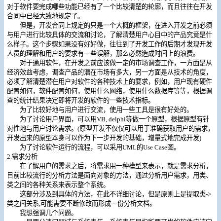
对于软件要完成哪些功能已经有了一个比较清楚的轮廓，而且往往在开发
合同中已经大致地规定了。
但是，开发合同上规定的只是一个大概的框架，在进入开发之前必须
与用户进行比较具体的交流和讨论，了解清楚用户心目中的产品究竟是什
么样子。这个步骤如果没有好好做，往往到了开发工作的后期才发现开发
人员的理解和用户的要求有一些误解，那么必然造成时间上的浪费。
对于通用软件，在开发之前应该做一定的市场调查工作，一方面是从
经济效益考虑，调查产品的潜在市场有多大，另一方面是从技术的角度，
必须了解清楚潜在用户对软件的各种技术上的要求，例如，用户现有硬件
配置如何，软件配置如何，使用什么网络，使用什么数据库等等，根据调
查的统计结果决定即将开发的软件的一些技术指标。
为了比较好地与用户进行交流，使用一些工具是很有好处的。
为了讨论用户界面，可以用VB, delphi等做一个原型，根据原型有针
对性地与用户讨论需求。(原型开发不仅仅可以用于准确获取用户的需求，
开发出来的原型本身可以作为下一步开发的基础，增量式地完成开发)
为了讨论软件运行的流程，可以采用UML的Use Case图。
2.需求分析
在了解用户的需求之后，将需求用一种模型来表示，就是需求分析，
目前比较流行的分析方法是面向对象的方法，通过分析用户需求，用类、
类之间的各种关系来表示整个系统。
这部分涉及到具体的方法，在此不详细讨论，但是原则上是提取类->
类之间关系,可能需要不断修改而形成一份分析文档。
我想强调几个问题。