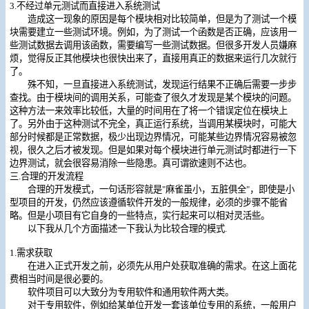
3.不经过单元测试而直接进入系统测试
造成这一现象的原因是每个模块相对比较简单，但是为了测试一个模
块需要建立一些测试环境。例如，为了测试一个函数是否正确，应该用一
些测试数据去调用该函数，需要编写一些测试数据。但很多开发人员嫌麻
烦，觉得反正其他模块也很快出来了，直接用真正的数据来运行几次就行
了。
殊不知，一旦直接进入系统测试，发现运行结果不正确后需要一步步
查找。由于模块间的调用关系，可能查了很久才发现是某个模块的问题。
这种方法一来效率比较低，大量的时间用在了将一个错误定位在模块上
了。另外由于这种测试不完全，真正运行系统，当调用某模块时，可能大
部分时候都是正常数据，极少出现边界情况，可能某些边界情况容易被忽
视，很久之后才被发现。但是如果对每个模块进行单元测试时都进行一下
边界测试，就会很容易消除一些隐患。真可谓欲速则不达也。
三.合理的开发流程
合理的开发模式，一句话形容就是"麻雀虽小，五脏俱全"，即使是小
型项目的开发，仍然应该遵循软件开发的一般规律，必须的步骤不能省
略。但是小项目有它自身的一些特点，实行起来可以相对灵活些。
以下我从几个方面描述一下我认为比较合理的模式.
1.需求获取
在进入正式开发之前，必须先从用户处获取准确的需求。在这上面花
费相当时间是很必要的。
软件项目可以大致分为专用软件和通用软件两大类。
对于专用软件，例如给某单位开发一套该单位专用的系统，一般用户