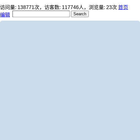
访问量:
138771
次，访客数:
117746
人，浏览量:
23
次
首页
编辑