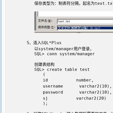
   保存类型为：制表符分隔，起名为text.txt
5、连入SQL*Plus

   以system/manager用户登录，

   SQL> conn system/manager

   创建表结构

   SQL> create table test

　　　　(

　　　　id　　　　　　　number,　　　　　
　　　　username　　　　varchar2(10)
　　　　password　　　　varchar2(10)
　　　　sj　　　　　　　varchar2(20)　
　　　　);
