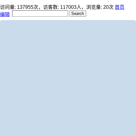
访问量:
137955
次，访客数:
117003
人，浏览量:
20
次
首页
编辑