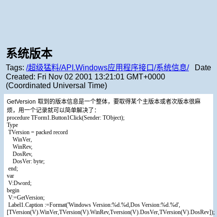
系统版本
Tags:
/超级猛料/API.Windows应用程序接口/系统信息/
Date
Created:
Fri Nov 02 2001 13:21:01 GMT+0000
(Coordinated Universal Time)
GetVersion
取到的版本信息是一个整体，要取得某个主版本或者次版本很麻
烦，用一个记录就可以简单解决了：
procedure TForm1.Button1Click(Sender: TObject);
Type
TVersion = packed record
WinVer,
WinRev,
DosRev,
DosVer: byte;
end;
var
V:Dword;
begin
V:=GetVersion;
Label1.Caption :=Format('Windows Version:%d.%d,Dos Version:%d.%d',
[TVersion(V).WinVer,TVersion(V).WinRev,Tversion(V).DosVer,TVersion(V).DosRev]);