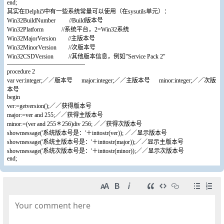
end;
其实在Delphi5中有一些系统常量可以使用（在sysutils单元）：
Win32BuildNumber //Build版本号
Win32Platform //系统平台，2=Win32系统
Win32MajorVersion //主版本号
Win32MinorVersion //次版本号
Win32CSDVersion //其他版本信息，例如"Service Pack 2"
---------------------------------------
procedure 2
var ver:integer;／／版本号 major:integer;／／主版本号 minor:integer;／／次版
本号
begin
ver:=getversion();／／获得版本号
major:=ver and 255;／／获得主版本号
minor:=(ver and 255＊256)div 256; ／／获得次版本号
showmessage('系统版本号是：'＋inttostr(ver)); ／／显示版本号
showmessage('系统主版本号是：'＋inttostr(major));／／显示主版本号
showmessage('系统次版本号是：'＋inttostr(minor));／／显示次版本号
end;